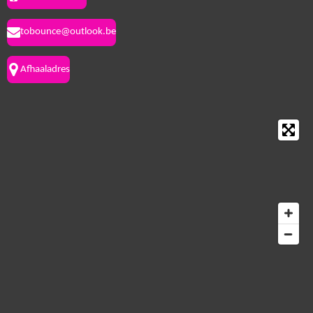
tobounce@outlook.be
Afhaaladres