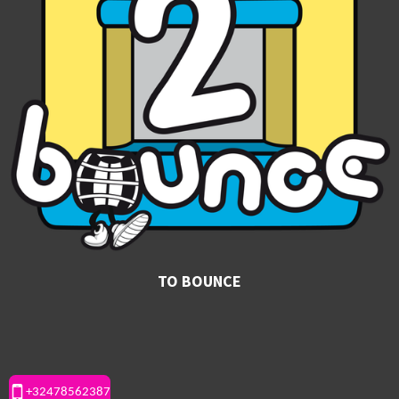
TO BOUNCE
+32478562387