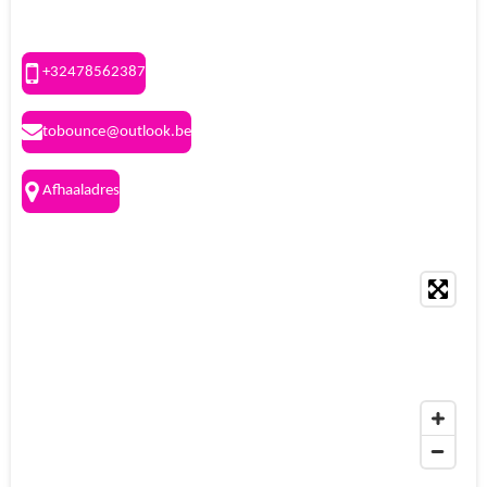
+32478562387
tobounce@outlook.be
Afhaaladres