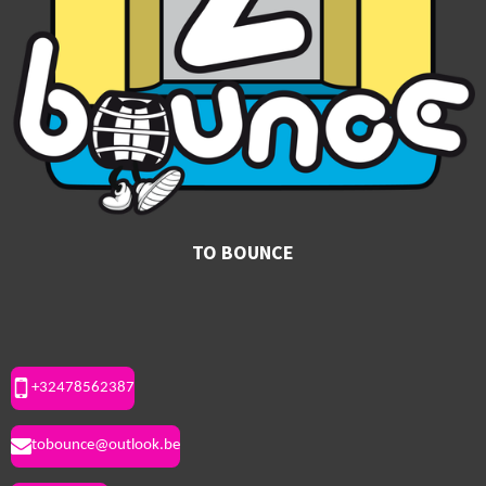
TO BOUNCE
+32478562387
tobounce@outlook.be