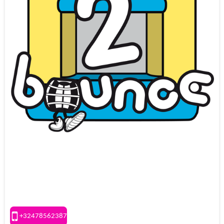
TO BOUNCE
+32478562387