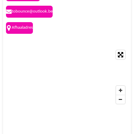
tobounce@outlook.be
Afhaaladres