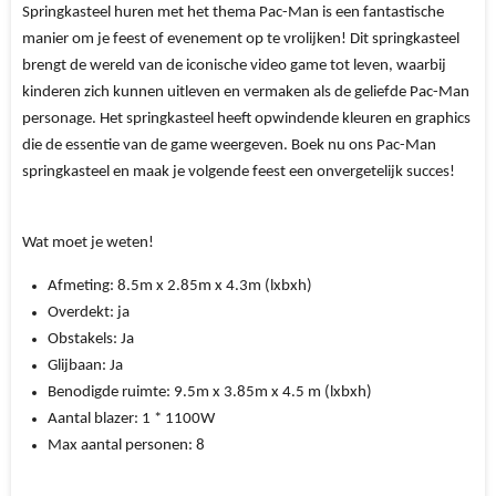
Springkasteel huren met het thema Pac-Man is een fantastische
manier om je feest of evenement op te vrolijken! Dit springkasteel
brengt de wereld van de iconische video game tot leven, waarbij
kinderen zich kunnen uitleven en vermaken als de geliefde Pac-Man
personage. Het springkasteel heeft opwindende kleuren en graphics
die de essentie van de game weergeven. Boek nu ons Pac-Man
springkasteel en maak je volgende feest een onvergetelijk succes!
Wat moet je weten!
Afmeting:
8.5
m x 2.85m x 4.3m (lxbxh)
Overdekt:
ja
Obstakels:
Ja
Glijbaan:
Ja
Benodigde ruimte:
9.5
m x 3.85m x 4.5 m (lxbxh)
Aantal blazer:
1
* 1100W
Max aantal personen: 8