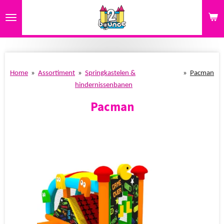
Ga
direct
naar
de
hoofdinhoud
Home
»
Assortiment
»
Springkastelen &
»
Pacman
hindernissenbanen
Pacman