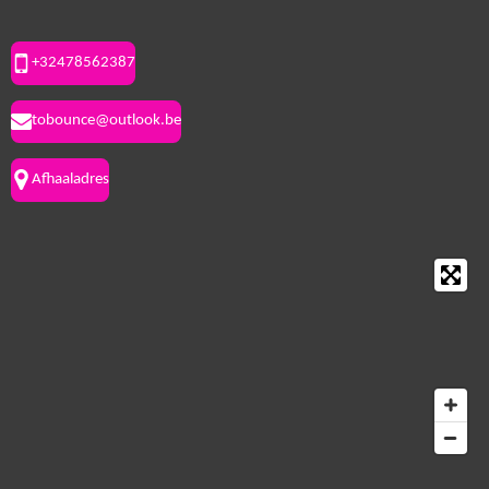
+32478562387
tobounce@outlook.be
Afhaaladres