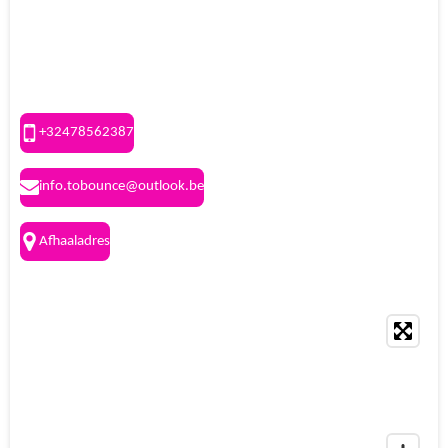
TO BOUNCE
+32478562387
info.tobounce@outlook.be
Afhaaladres