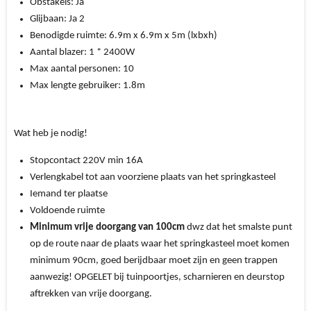
Obstakels:
Ja
Glijbaan:
Ja 2
Benodigde ruimte:
6.9
m x 6.9m x 5m (lxbxh)
Aantal blazer:
1
* 2400W
Max aantal personen: 10
Max lengte gebruiker: 1.8m
Wat heb je nodig!
Stopcontact 220V min 16A
Verlengkabel tot aan voorziene plaats van het springkasteel
Iemand ter plaatse
Voldoende ruimte
Minimum vrije doorgang van 100cm
dwz dat het smalste punt
op de route naar de plaats waar het springkasteel moet komen
minimum 90cm, goed berijdbaar moet zijn en geen trappen
aanwezig! OPGELET bij tuinpoortjes, scharnieren en deurstop
aftrekken van vrije doorgang.