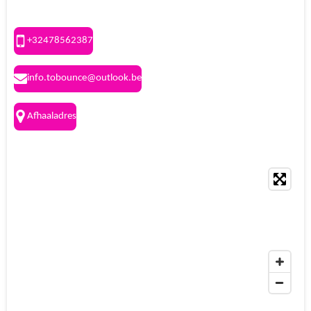
+32478562387
info.tobounce@outlook.be
Afhaaladres