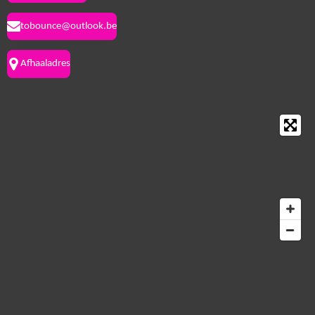
tobounce@outlook.be
Afhaaladres