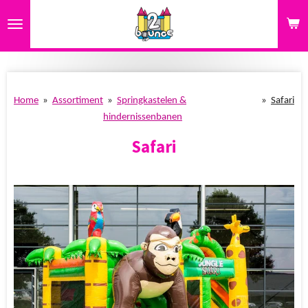
Ga
direct
naar
de
hoofdinhoud
Home
»
Assortiment
»
Springkastelen &
»
Safari
hindernissenbanen
Safari