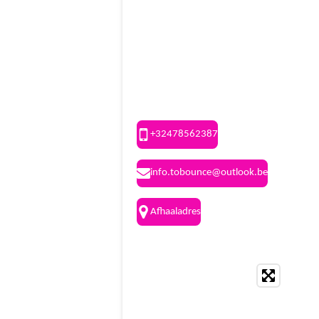
TO BOUNCE
+32478562387
info.tobounce@outlook.be
Afhaaladres