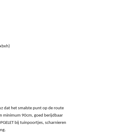
)
xbxh)
z dat het smalste punt op de route
en minimum 90cm, goed berijdbaar
PGELET bij tuinpoortjes, scharnieren
ang.