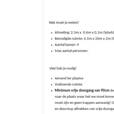
Wat moet je weten!
Afmeting:
2.5
m x 0.6m x 0.1m (lxbxh
Benodigde ruimte:
4.5
m x 20m x 2m (l
Aantal banen:
9
Max aantal personen:
Wat heb je nodig!
Iemand ter plaatse
Voldoende ruimte
Minimum vrije doorgang van 90cm
dw
naar de plaats waar het we moet kom
moet zijn en geen trappen aanwezig! O
en deurstop aftrekken van vrije doorg