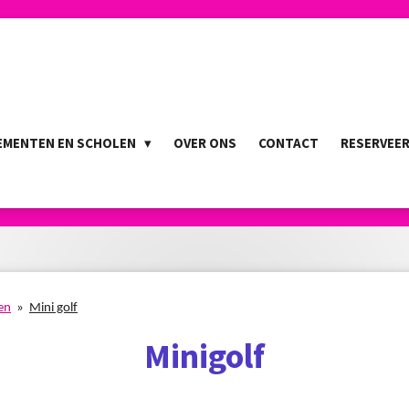
EMENTEN EN SCHOLEN
OVER ONS
CONTACT
RESERVEE
len
»
Mini golf
Minigolf